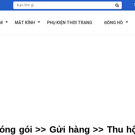
ẨM
MẮT KÍNH
PHỤ KIỆN THỜI TRANG
ĐỒNG HỒ
óng gói >> Gửi hàng >> Thu h