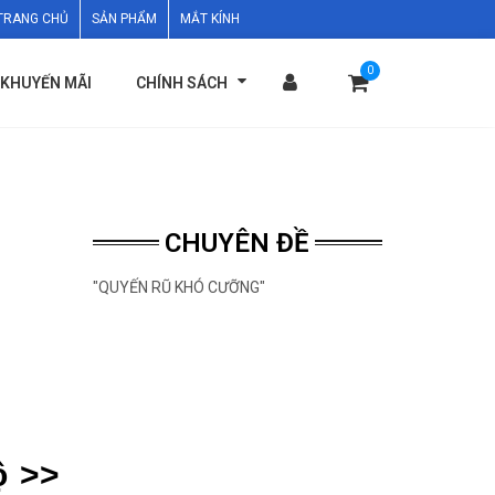
TRANG CHỦ
SẢN PHẨM
MẮT KÍNH
PHỤ KIỆN THỜI TRANG
ĐỒNG HỒ
KHUYẾN MÃI
0
KHUYẾN MÃI
CHÍNH SÁCH
CHÍNH SÁCH
CHUYÊN ĐỀ
"QUYẾN RŨ KHÓ CƯỠNG"
ộ >>