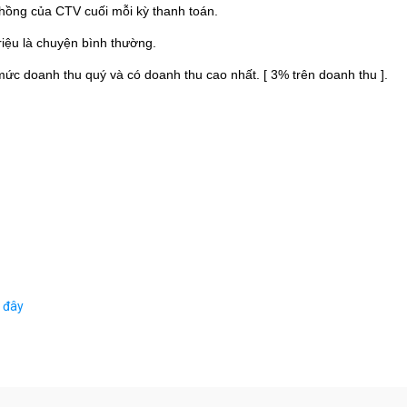
 hồng của CTV cuối mỗi kỳ thanh toán.
riệu là chuyện bình thường.
ức doanh thu quý và có doanh thu cao nhất. [ 3% trên doanh thu ].
o đây