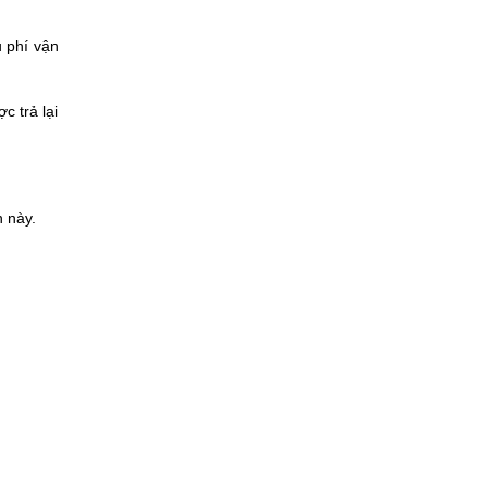
u phí vận
 trả lại
 này.