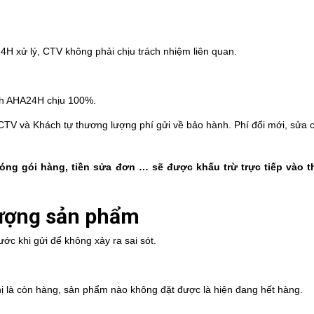
4H xử lý, CTV không phải chịu trách nhiệm liên quan.
ành AHA24H chịu 100%.
ì CTV và Khách tự thương lượng phí gửi về bảo hành. Phí đổi mới, sửa
 đóng gói hàng, tiền sửa đơn … sẽ được khấu trừ trực tiếp vào 
lượng sản phẩm
ớc khi gửi để không xảy ra sai sót.
ị là còn hàng, sản phẩm nào không đặt được là hiện đang hết hàng.