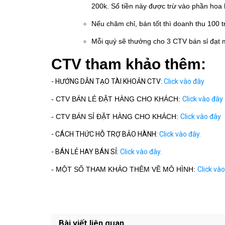
200k. Số tiền này được trừ vào phần hoa
Nếu chăm chỉ, bán tốt thì doanh thu 100 t
Mỗi quý sẽ thưởng cho 3 CTV bán sỉ đạt m
CTV tham khảo thêm:
- HƯỚNG DẪN TẠO TÀI KHOẢN CTV:
Click vào đây
- CTV BÁN LẺ ĐẶT HÀNG CHO KHÁCH:
Click vào đây
- CTV BÁN SỈ ĐẶT HÀNG CHO KHÁCH:
Click vào đây
- CÁCH THỨC HỖ TRỢ BẢO HÀNH:
Click vào đây.
- BÁN LẺ HAY BÁN SỈ:
Click vào đây.
- MỘT SỐ THAM KHẢO THÊM VỀ MÔ HÌNH:
Click và
Bài viết liên quan