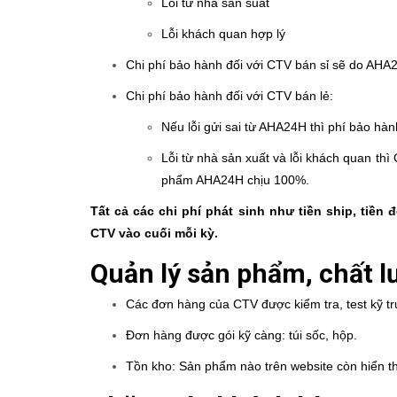
Lỗi từ nhà sản suất
Lỗi khách quan hợp lý
Chi phí bảo hành đối với CTV bán sỉ sẽ do AHA2
Chi phí bảo hành đối với CTV bán lẻ:
Nếu lỗi gửi sai từ AHA24H thì phí bảo h
Lỗi từ nhà sản xuất và lỗi khách quan th
phẩm AHA24H chịu 100%.
Tất cả các chi phí phát sinh như tiền ship, tiền
CTV vào cuối mỗi kỳ.
Quản lý sản phẩm, chất 
Các đơn hàng của CTV được kiểm tra, test kỹ trư
Đơn hàng được gói kỹ càng: túi sốc, hộp.
Tồn kho: Sản phẩm nào trên website còn hiển th