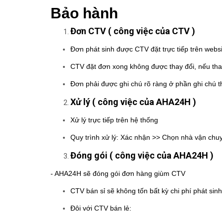
Bảo hành
Đơn CTV ( công việc của CTV )
Đơn phát sinh được CTV đặt trực tiếp trên webs
CTV đặt đơn xong không được thay đổi, nếu thay 
Đơn phải được ghi chú rõ ràng ở phần ghi chú 
Xử lý ( công việc của AHA24H )
Xử lý trực tiếp trên hệ thống
Quy trình xử lý: Xác nhận >> Chọn nhà vận chu
Đóng gói ( công việc của AHA24H )
- AHA24H sẽ đóng gói đơn hàng giùm CTV
CTV bán sỉ sẽ không tốn bất kỳ chi phí phát sin
Đôi với CTV bán lẻ: