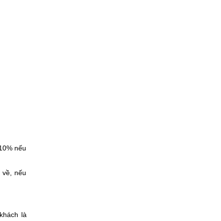
 10% nếu
 về, nếu
khách là