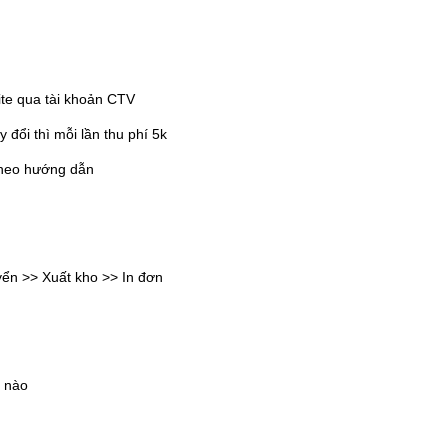
ite qua tài khoản CTV
đổi thì mỗi lần thu phí 5k
theo hướng dẫn
yển >> Xuất kho >> In đơn
h nào