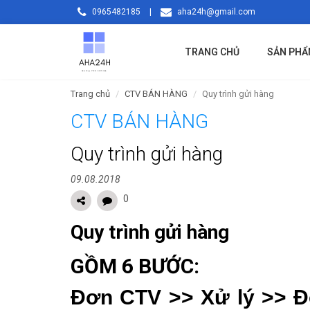
0965482185
|
aha24h@gmail.com
TRANG CHỦ
SẢN PH
Trang chủ
CTV BÁN HÀNG
Quy trình gửi hàng
CTV BÁN HÀNG
Quy trình gửi hàng
09.08.2018
0
Quy trình gửi hàng
GỒM 6 BƯỚC:
Đơn CTV >> Xử lý >> Đ