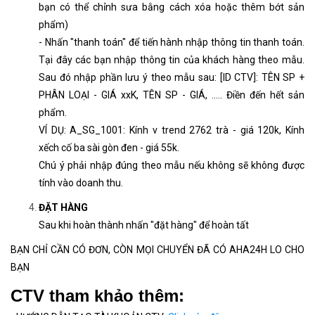
bạn có thể chỉnh sưa bằng cách xóa hoặc thêm bớt sản
phẩm)
- Nhấn "thanh toán" để tiến hành nhập thông tin thanh toán.
Tại đây các bạn nhập thông tin của khách hàng theo mẫu.
Sau đó nhập phần lưu ý theo mẫu sau: [ID CTV]: TÊN SP +
PHÂN LOẠI - GIÁ xxK, TÊN SP - GIÁ, ..... Điền đến hết sản
phẩm.
VÍ DỤ: A_SG_1001: Kính v trend 2762 trà - giá 120k, Kính
xếch cố ba sài gòn đen - giá 55k.
Chú ý phải nhập đúng theo mẫu nếu không sẽ không được
tính vào doanh thu.
ĐẶT HÀNG
Sau khi hoàn thành nhấn "đặt hàng" để hoàn tất
BẠN CHỈ CẦN CÓ ĐƠN, CÒN MỌI CHUYỂN ĐÃ CÓ AHA24H LO CHO
BẠN
CTV tham khảo thêm: