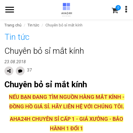
0
Trang chủ
Tin tức
Chuyên bỏ sỉ mắt kính
Tin tức
Chuyên bỏ sỉ mắt kính
23.08.2018
37
Chuyên bỏ sỉ mắt kính
NẾU BẠN ĐANG TÌM NGUỒN HÀNG MẮT KÍNH -
ĐỒNG HỒ GIÁ SỈ. HÃY LIÊN HỆ VỚI CHÚNG TÔI.
AHA24H CHUYÊN SỈ CẤP 1 - GIÁ XƯỞNG - BẢO
HÀNH 1 ĐỔI 1