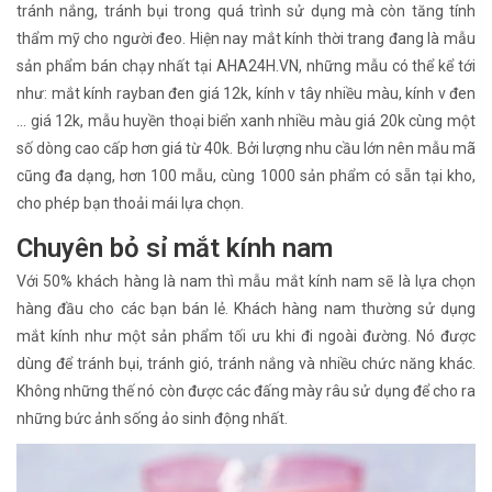
tránh nắng, tránh bụi trong quá trình sử dụng mà còn tăng tính
thẩm mỹ cho người đeo. Hiện nay mắt kính thời trang đang là mẫu
sản phẩm bán chạy nhất tại AHA24H.VN, những mẫu có thể kể tới
như: mắt kính rayban đen giá 12k, kính v tây nhiều màu, kính v đen
... giá 12k, mẫu huyền thoại biển xanh nhiều màu giá 20k cùng một
số dòng cao cấp hơn giá từ 40k. Bởi lượng nhu cầu lớn nên mẫu mã
cũng đa dạng, hơn 100 mẫu, cùng 1000 sản phẩm có sẵn tại kho,
cho phép bạn thoải mái lựa chọn.
Chuyên bỏ sỉ mắt kính nam
Với 50% khách hàng là nam thì mẫu mắt kính nam sẽ là lựa chọn
hàng đầu cho các bạn bán lẻ. Khách hàng nam thường sử dụng
mắt kính như một sản phẩm tối ưu khi đi ngoài đường. Nó được
dùng để tránh bụi, tránh gió, tránh nắng và nhiều chức năng khác.
Không những thế nó còn được các đấng mày râu sử dụng để cho ra
những bức ảnh sống ảo sinh động nhất.