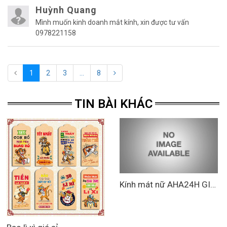
Huỳnh Quang
Mình muốn kinh doanh mắt kính, xin được tư vấn
0978221158
1
2
3
...
8
TIN BÀI KHÁC
Kính mát nữ AHA24H GIÁ SỈ thời trang cao cấp