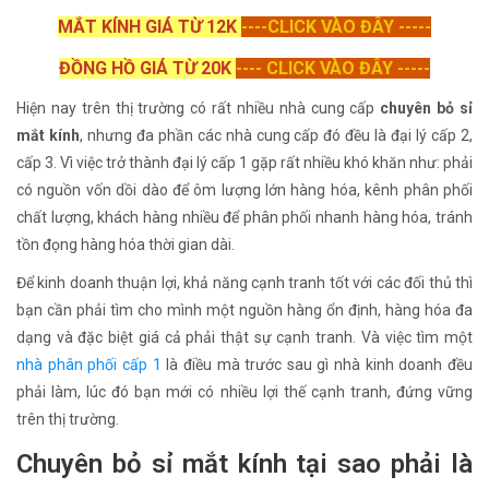
MẮT KÍNH GIÁ TỪ 12K
----CLICK VÀO ĐÂY -----
ĐỒNG HỒ GIÁ TỪ 20K
---- CLICK VÀO ĐÂY -----
Hiện nay trên thị trường có rất nhiều nhà cung cấp
chuyên bỏ sỉ
mắt kính
, nhưng đa phần các nhà cung cấp đó đều là đại lý cấp 2,
cấp 3. Vì việc trở thành đại lý cấp 1 gặp rất nhiều khó khăn như: phải
có nguồn vốn dồi dào để ôm lượng lớn hàng hóa, kênh phân phối
chất lượng, khách hàng nhiều để phân phối nhanh hàng hóa, tránh
tồn đọng hàng hóa thời gian dài.
Để kinh doanh thuận lợi, khả năng cạnh tranh tốt với các đối thủ thì
bạn cần phải tìm cho mình một nguồn hàng ổn định, hàng hóa đa
dạng và đặc biệt giá cả phải thật sự cạnh tranh. Và việc tìm một
nhà phân phối cấp 1
là điều mà trước sau gì nhà kinh doanh đều
phải làm, lúc đó bạn mới có nhiều lợi thế cạnh tranh, đứng vững
trên thị trường.
Chuyên bỏ sỉ mắt kính
tại sao phải là