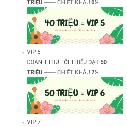
TRIỆU
------ CHIẾT KHẤU
6%
VIP 6
DOANH THU TỐI THIỂU ĐẠT
50
TRIỆU
------ CHIẾT KHẤU
7%
VIP 7